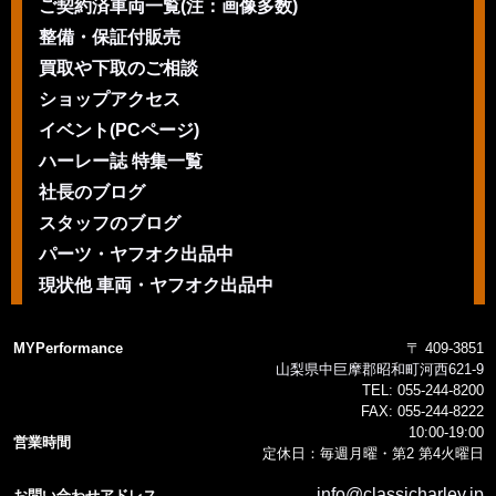
ご契約済車両一覧(注：画像多数)
整備・保証付販売
買取や下取のご相談
ショップアクセス
イベント(PCページ)
ハーレー誌 特集一覧
社長のブログ
スタッフのブログ
パーツ・ヤフオク出品中
現状他 車両・ヤフオク出品中
MYPerformance
〒 409-3851
山梨県中巨摩郡昭和町河西621-9
TEL:
055-244-8200
FAX:
055-244-8222
10:00-19:00
営業時間
定休日：毎週月曜・第2 第4火曜日
info@classicharley.jp
お問い合わせアドレス