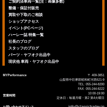
ご契約済車両一覧(注：画像多数)
整備・保証付販売
買取や下取のご相談
ショップアクセス
イベント(PCページ)
ハーレー誌 特集一覧
社長のブログ
スタッフのブログ
パーツ・ヤフオク出品中
現状他 車両・ヤフオク出品中
MYPerformance
〒 409-3851
山梨県中巨摩郡昭和町河西621-9
TEL:
055-244-8200
FAX:
055-244-8222
10:00-19:00
営業時間
定休日：毎週月曜・第2 第4火曜日
info@classicharley.jp
お問い合わせアドレス