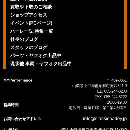
買取や下取のご相談
ショップアクセス
イベント(PCページ)
ハーレー誌 特集一覧
社長のブログ
スタッフのブログ
パーツ・ヤフオク出品中
現状他 車両・ヤフオク出品中
MYPerformance
〒 409-3851
山梨県中巨摩郡昭和町河西621-9
TEL:
055-244-8200
FAX:
055-244-8222
10:00-19:00
営業時間
定休日：毎週月曜・第2 第4火曜日
info@classicharley.jp
お問い合わせアドレス
お振込先
山梨中央銀行 田富支店 普通口座 634542