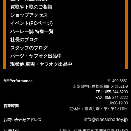
買取や下取のご相談
ショップアクセス
イベント(PCページ)
ハーレー誌 特集一覧
社長のブログ
スタッフのブログ
パーツ・ヤフオク出品中
現状他 車両・ヤフオク出品中
MYPerformance
〒 409-3851
山梨県中巨摩郡昭和町河西621-9
TEL:
055-244-8200
FAX:
055-244-8222
10:00-19:00
営業時間
定休日：毎週月曜・第2 第4火曜日
info@classicharley.jp
お問い合わせアドレス
お振込先
山梨中央銀行 田富支店 普通口座 634542