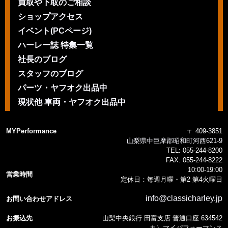
買取や下取のご相談
ショップアクセス
イベント(PCページ)
ハーレー誌 特集一覧
社長のブログ
スタッフのブログ
パーツ・ヤフオク出品中
現状他 車両・ヤフオク出品中
MYPerformance
〒 409-3851
山梨県中巨摩郡昭和町河西621-9
TEL:
055-244-8200
FAX:
055-244-8222
10:00-19:00
営業時間
定休日：毎週月曜・第2 第4火曜日
info@classicharley.jp
お問い合わせアドレス
お振込先
山梨中央銀行 田富支店 普通口座 634542
カ）マイパフォーマンス