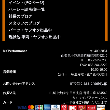
イベント(PCページ)
ハーレー誌 特集一覧
社長のブログ
スタッフのブログ
パーツ・ヤフオク出品中
現状他 車両・ヤフオク出品中
MYPerformance
〒 409-3851
山梨県中巨摩郡昭和町河西621-9
TEL:
055-244-8200
FAX:
055-244-8222
10:00-19:00
営業時間
定休日：毎週月曜・第2 第4火曜日
info@classicharley.jp
お問い合わせアドレス
お振込先
山梨中央銀行 田富支店 普通口座 634542
カ）マイパフォーマンス
カード
カード各種ご利用いただけます