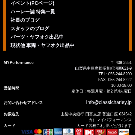
イベント(PCページ)
ハーレー誌 特集一覧
社長のブログ
スタッフのブログ
パーツ・ヤフオク出品中
現状他 車両・ヤフオク出品中
MYPerformance
〒 409-3851
山梨県中巨摩郡昭和町河西621-9
TEL:
055-244-8200
FAX:
055-244-8222
10:00-19:00
営業時間
定休日：毎週月曜・第2 第4火曜日
info@classicharley.jp
お問い合わせアドレス
お振込先
山梨中央銀行 田富支店 普通口座 634542
カ）マイパフォーマンス
カード
カード各種ご利用いただけます