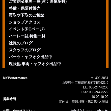
ご契約済車両一覧(注：画像多数)
整備・保証付販売
買取や下取のご相談
ショップアクセス
イベント(PCページ)
ハーレー誌 特集一覧
社長のブログ
スタッフのブログ
パーツ・ヤフオク出品中
現状他 車両・ヤフオク出品中
MYPerformance
〒 409-3851
山梨県中巨摩郡昭和町河西621-9
TEL:
055-244-8200
FAX:
055-244-8222
10:00-19:00
営業時間
定休日：毎週月曜・第2 第4火曜日
info@classicharley.jp
お問い合わせアドレス