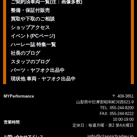
ご契約済車両一覧(注：画像多数)
整備・保証付販売
買取や下取のご相談
ショップアクセス
イベント(PCページ)
ハーレー誌 特集一覧
社長のブログ
スタッフのブログ
パーツ・ヤフオク出品中
現状他 車両・ヤフオク出品中
MYPerformance
〒 409-3851
山梨県中巨摩郡昭和町河西621-9
TEL:
055-244-8200
FAX:
055-244-8222
10:00-19:00
営業時間
定休日：毎週月曜・第2 第4火曜日
info@classicharley.jp
お問い合わせアドレス