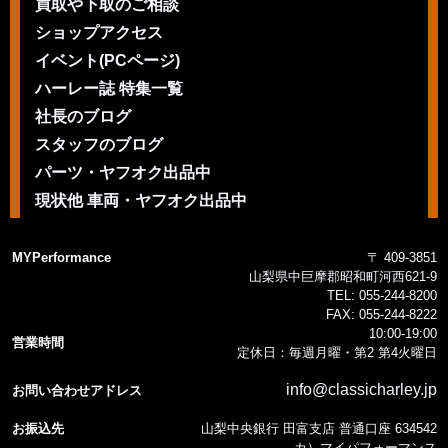
買取や下取のご相談
ショップアクセス
イベント(PCページ)
ハーレー誌 特集一覧
社長のブログ
スタッフのブログ
パーツ・ヤフオク出品中
現状他 車両・ヤフオク出品中
MYPerformance
〒 409-3851
山梨県中巨摩郡昭和町河西621-9
TEL:
055-244-8200
FAX:
055-244-8222
10:00-19:00
営業時間
定休日：毎週月曜・第2 第4火曜日
info@classicharley.jp
お問い合わせアドレス
お振込先
山梨中央銀行 田富支店 普通口座 634542
カ）マイパフォーマンス