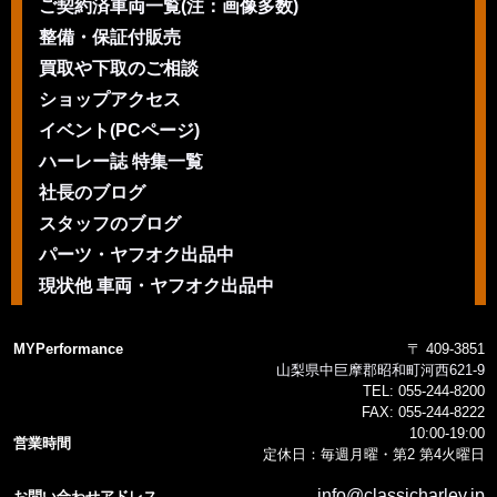
ご契約済車両一覧(注：画像多数)
整備・保証付販売
買取や下取のご相談
ショップアクセス
イベント(PCページ)
ハーレー誌 特集一覧
社長のブログ
スタッフのブログ
パーツ・ヤフオク出品中
現状他 車両・ヤフオク出品中
MYPerformance
〒 409-3851
山梨県中巨摩郡昭和町河西621-9
TEL:
055-244-8200
FAX:
055-244-8222
10:00-19:00
営業時間
定休日：毎週月曜・第2 第4火曜日
info@classicharley.jp
お問い合わせアドレス