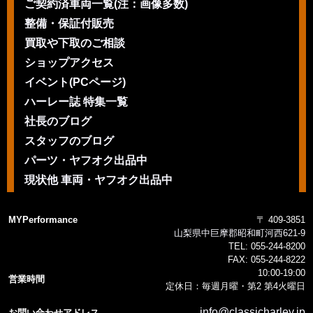
ご契約済車両一覧(注：画像多数)
整備・保証付販売
買取や下取のご相談
ショップアクセス
イベント(PCページ)
ハーレー誌 特集一覧
社長のブログ
スタッフのブログ
パーツ・ヤフオク出品中
現状他 車両・ヤフオク出品中
MYPerformance
〒 409-3851
山梨県中巨摩郡昭和町河西621-9
TEL:
055-244-8200
FAX:
055-244-8222
10:00-19:00
営業時間
定休日：毎週月曜・第2 第4火曜日
info@classicharley.jp
お問い合わせアドレス