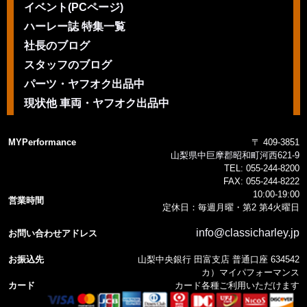
イベント(PCページ)
ハーレー誌 特集一覧
社長のブログ
スタッフのブログ
パーツ・ヤフオク出品中
現状他 車両・ヤフオク出品中
MYPerformance
〒 409-3851
山梨県中巨摩郡昭和町河西621-9
TEL:
055-244-8200
FAX:
055-244-8222
10:00-19:00
営業時間
定休日：毎週月曜・第2 第4火曜日
info@classicharley.jp
お問い合わせアドレス
お振込先
山梨中央銀行 田富支店 普通口座 634542
カ）マイパフォーマンス
カード
カード各種ご利用いただけます