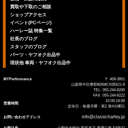
買取や下取のご相談
ショップアクセス
イベント(PCページ)
ハーレー誌 特集一覧
社長のブログ
スタッフのブログ
パーツ・ヤフオク出品中
現状他 車両・ヤフオク出品中
MYPerformance
〒 409-3851
山梨県中巨摩郡昭和町河西621-9
TEL:
055-244-8200
FAX:
055-244-8222
10:00-19:00
営業時間
定休日：毎週月曜・第2 第4火曜日
info@classicharley.jp
お問い合わせアドレス
お振込先
山梨中央銀行 田富支店 普通口座 634542