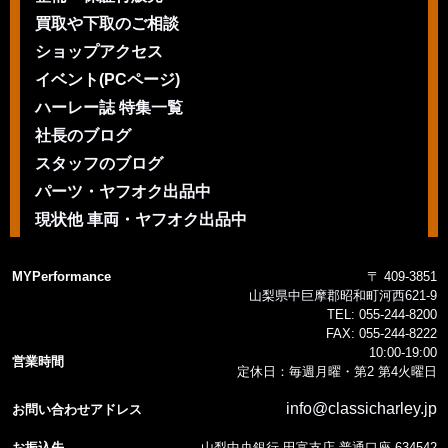
買取や下取のご相談
ショップアクセス
イベント(PCページ)
ハーレー誌 特集一覧
社長のブログ
スタッフのブログ
パーツ・ヤフオク出品中
現状他 車両・ヤフオク出品中
MYPerformance
〒 409-3851
山梨県中巨摩郡昭和町河西621-9
TEL:
055-244-8200
FAX:
055-244-8222
10:00-19:00
営業時間
定休日：毎週月曜・第2 第4火曜日
info@classicharley.jp
お問い合わせアドレス
お振込先
山梨中央銀行 田富支店 普通口座 634542