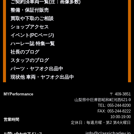
ご契約済車両一覧(注：画像多数)
整備・保証付販売
買取や下取のご相談
ショップアクセス
イベント(PCページ)
ハーレー誌 特集一覧
社長のブログ
スタッフのブログ
パーツ・ヤフオク出品中
現状他 車両・ヤフオク出品中
MYPerformance
〒 409-3851
山梨県中巨摩郡昭和町河西621-9
TEL:
055-244-8200
FAX:
055-244-8222
10:00-19:00
営業時間
定休日：毎週月曜・第2 第4火曜日
info@classicharley.jp
お問い合わせアドレス