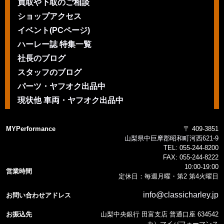
買取や下取のご相談
ショップアクセス
イベント(PCページ)
ハーレー誌 特集一覧
社長のブログ
スタッフのブログ
パーツ・ヤフオク出品中
現状他 車両・ヤフオク出品中
MYPerformance
〒 409-3851
山梨県中巨摩郡昭和町河西621-9
TEL:
055-244-8200
FAX:
055-244-8222
10:00-19:00
営業時間
定休日：毎週月曜・第2 第4火曜日
info@classicharley.jp
お問い合わせアドレス
お振込先
山梨中央銀行 田富支店 普通口座 634542
カ）マイパフォーマンス