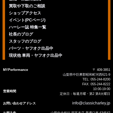
買取や下取のご相談
ショップアクセス
イベント(PCページ)
ハーレー誌 特集一覧
社長のブログ
スタッフのブログ
パーツ・ヤフオク出品中
現状他 車両・ヤフオク出品中
MYPerformance
〒 409-3851
山梨県中巨摩郡昭和町河西621-9
TEL:
055-244-8200
FAX:
055-244-8222
10:00-19:00
営業時間
定休日：毎週月曜・第2 第4火曜日
info@classicharley.jp
お問い合わせアドレス
お振込先
山梨中央銀行 田富支店 普通口座 634542