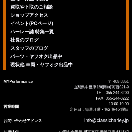
買取や下取のご相談
ショップアクセス
イベント(PCページ)
ハーレー誌 特集一覧
社長のブログ
スタッフのブログ
パーツ・ヤフオク出品中
現状他 車両・ヤフオク出品中
MYPerformance
〒 409-3851
山梨県中巨摩郡昭和町河西621-9
TEL:
055-244-8200
FAX:
055-244-8222
10:00-19:00
営業時間
定休日：毎週月曜・第2 第4火曜日
info@classicharley.jp
お問い合わせアドレス
お振込先
山梨中央銀行 田富支店 普通口座 634542