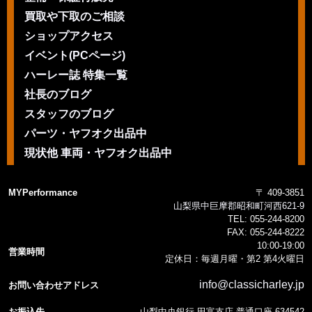
買取や下取のご相談
ショップアクセス
イベント(PCページ)
ハーレー誌 特集一覧
社長のブログ
スタッフのブログ
パーツ・ヤフオク出品中
現状他 車両・ヤフオク出品中
MYPerformance
〒 409-3851
山梨県中巨摩郡昭和町河西621-9
TEL:
055-244-8200
FAX:
055-244-8222
10:00-19:00
営業時間
定休日：毎週月曜・第2 第4火曜日
info@classicharley.jp
お問い合わせアドレス
お振込先
山梨中央銀行 田富支店 普通口座 634542