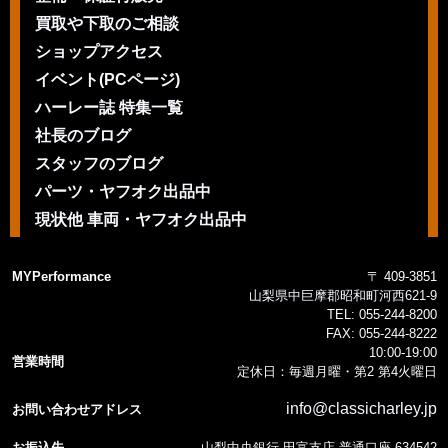
買取や下取のご相談
ショップアクセス
イベント(PCページ)
ハーレー誌 特集一覧
社長のブログ
スタッフのブログ
パーツ・ヤフオク出品中
現状他 車両・ヤフオク出品中
MYPerformance
〒 409-3851
山梨県中巨摩郡昭和町河西621-9
TEL:
055-244-8200
FAX:
055-244-8222
10:00-19:00
営業時間
定休日：毎週月曜・第2 第4火曜日
info@classicharley.jp
お問い合わせアドレス
お振込先
山梨中央銀行 田富支店 普通口座 634542