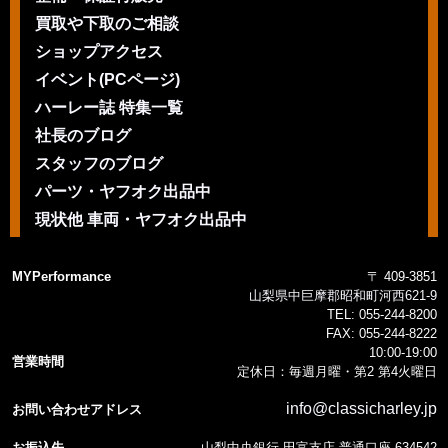
買取や下取のご相談
ショップアクセス
イベント(PCページ)
ハーレー誌 特集一覧
社長のブログ
スタッフのブログ
パーツ・ヤフオク出品中
現状他 車両・ヤフオク出品中
MYPerformance
〒 409-3851
山梨県中巨摩郡昭和町河西621-9
TEL:
055-244-8200
FAX:
055-244-8222
10:00-19:00
営業時間
定休日：毎週月曜・第2 第4火曜日
info@classicharley.jp
お問い合わせアドレス
お振込先
山梨中央銀行 田富支店 普通口座 634542