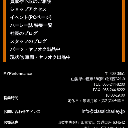
買取や下取のご相談
ショップアクセス
イベント(PCページ)
ハーレー誌 特集一覧
社長のブログ
スタッフのブログ
パーツ・ヤフオク出品中
現状他 車両・ヤフオク出品中
MYPerformance
〒 409-3851
山梨県中巨摩郡昭和町河西621-9
TEL:
055-244-8200
FAX:
055-244-8222
10:00-19:00
営業時間
定休日：毎週月曜・第2 第4火曜日
info@classicharley.jp
お問い合わせアドレス
お振込先
山梨中央銀行 田富支店 普通口座 634542
カ）マイパフォーマンス