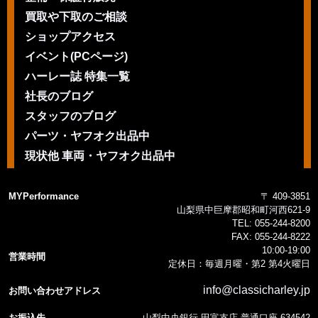
買取や下取のご相談
ショップアクセス
イベント(PCページ)
ハーレー誌 特集一覧
社長のブログ
スタッフのブログ
パーツ・ヤフオク出品中
現状他 車両・ヤフオク出品中
MYPerformance
〒 409-3851
山梨県中巨摩郡昭和町河西621-9
TEL:
055-244-8200
FAX:
055-244-8222
10:00-19:00
営業時間
定休日：毎週月曜・第2 第4火曜日
info@classicharley.jp
お問い合わせアドレス
お振込先
山梨中央銀行 田富支店 普通口座 634542