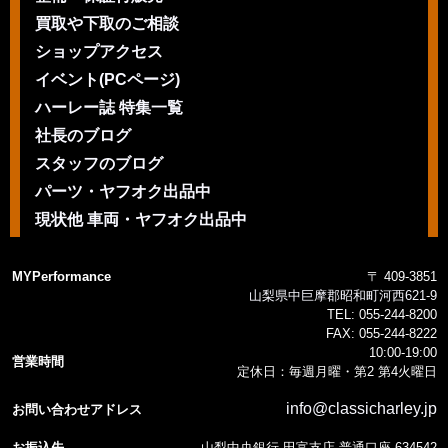
買取や下取のご相談
ショップアクセス
イベント(PCページ)
ハーレー誌 特集一覧
社長のブログ
スタッフのブログ
パーツ・ヤフオク出品中
現状他 車両・ヤフオク出品中
MYPerformance
〒 409-3851
山梨県中巨摩郡昭和町河西621-9
TEL:
055-244-8200
FAX:
055-244-8222
10:00-19:00
営業時間
定休日：毎週月曜・第2 第4火曜日
info@classicharley.jp
お問い合わせアドレス
お振込先
山梨中央銀行 田富支店 普通口座 634542