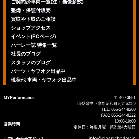
ご契約済車両一覧(注：画像多数)
整備・保証付販売
買取や下取のご相談
ショップアクセス
イベント(PCページ)
ハーレー誌 特集一覧
社長のブログ
スタッフのブログ
パーツ・ヤフオク出品中
現状他 車両・ヤフオク出品中
MYPerformance
〒 409-3851
山梨県中巨摩郡昭和町河西621-9
TEL:
055-244-8200
FAX:
055-244-8222
10:00-19:00
営業時間
定休日：毎週月曜・第2 第4火曜日
info@classicharley.jp
お問い合わせアドレス