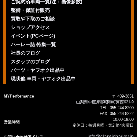
ご契約済車両一覧(注：画像多数)
整備・保証付販売
買取や下取のご相談
ショップアクセス
イベント(PCページ)
ハーレー誌 特集一覧
社長のブログ
スタッフのブログ
パーツ・ヤフオク出品中
現状他 車両・ヤフオク出品中
MYPerformance
〒 409-3851
山梨県中巨摩郡昭和町河西621-9
TEL:
055-244-8200
FAX:
055-244-8222
10:00-19:00
営業時間
定休日：毎週月曜・第2 第4火曜日
info@classicharley.jp
お問い合わせアドレス