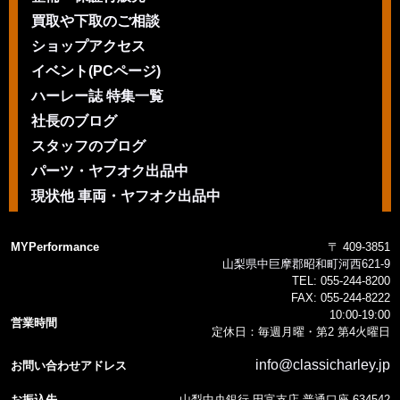
買取や下取のご相談
ショップアクセス
イベント(PCページ)
ハーレー誌 特集一覧
社長のブログ
スタッフのブログ
パーツ・ヤフオク出品中
現状他 車両・ヤフオク出品中
MYPerformance
〒 409-3851
山梨県中巨摩郡昭和町河西621-9
TEL:
055-244-8200
FAX:
055-244-8222
10:00-19:00
営業時間
定休日：毎週月曜・第2 第4火曜日
info@classicharley.jp
お問い合わせアドレス
お振込先
山梨中央銀行 田富支店 普通口座 634542