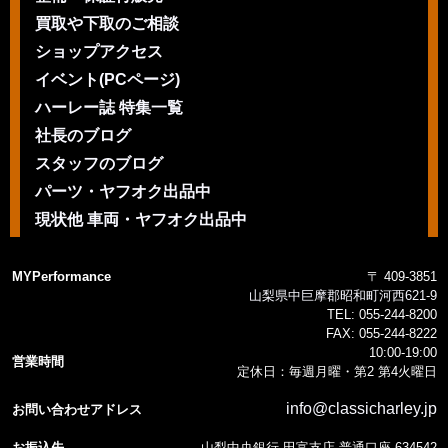
買取や下取のご相談
ショップアクセス
イベント(PCページ)
ハーレー誌 特集一覧
社長のブログ
スタッフのブログ
パーツ・ヤフオク出品中
現状他 車両・ヤフオク出品中
MYPerformance
〒 409-3851
山梨県中巨摩郡昭和町河西621-9
TEL:
055-244-8200
FAX:
055-244-8222
10:00-19:00
営業時間
定休日：毎週月曜・第2 第4火曜日
info@classicharley.jp
お問い合わせアドレス
お振込先
山梨中央銀行 田富支店 普通口座 634542