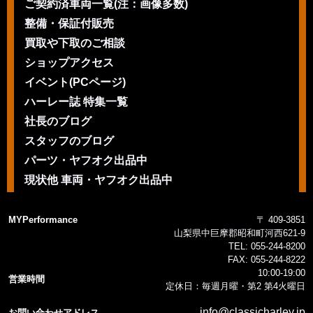
ご契約済車両一覧(注：画像多数)
整備・保証付販売
買取や下取のご相談
ショップアクセス
イベント(PCページ)
ハーレー誌 特集一覧
社長のブログ
スタッフのブログ
パーツ・ヤフオク出品中
現状他 車両・ヤフオク出品中
MYPerformance
〒 409-3851
山梨県中巨摩郡昭和町河西621-9
TEL:
055-244-8200
FAX:
055-244-8222
10:00-19:00
営業時間
定休日：毎週月曜・第2 第4火曜日
info@classicharley.jp
お問い合わせアドレス