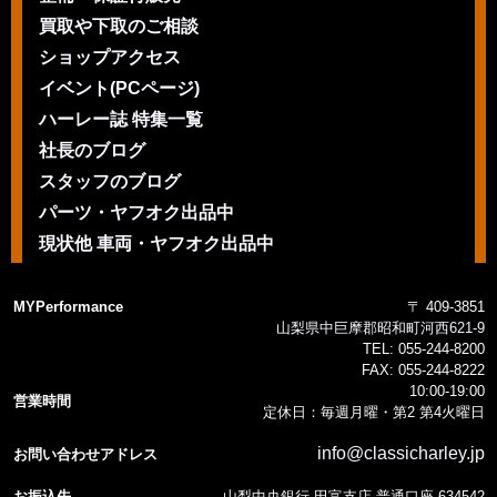
買取や下取のご相談
ショップアクセス
イベント(PCページ)
ハーレー誌 特集一覧
社長のブログ
スタッフのブログ
パーツ・ヤフオク出品中
現状他 車両・ヤフオク出品中
MYPerformance
〒 409-3851
山梨県中巨摩郡昭和町河西621-9
TEL:
055-244-8200
FAX:
055-244-8222
10:00-19:00
営業時間
定休日：毎週月曜・第2 第4火曜日
info@classicharley.jp
お問い合わせアドレス
お振込先
山梨中央銀行 田富支店 普通口座 634542