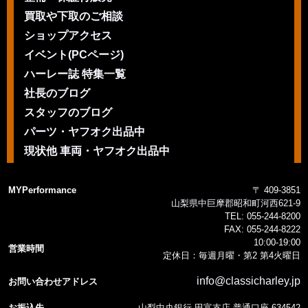
買取や下取のご相談
ショップアクセス
イベント(PCページ)
ハーレー誌 特集一覧
社長のブログ
スタッフのブログ
パーツ・ヤフオク出品中
現状他 車両・ヤフオク出品中
MYPerformance
〒 409-3851
山梨県中巨摩郡昭和町河西621-9
TEL:
055-244-8200
FAX:
055-244-8222
10:00-19:00
営業時間
定休日：毎週月曜・第2 第4火曜日
info@classicharley.jp
お問い合わせアドレス
お振込先
山梨中央銀行 田富支店 普通口座 634542