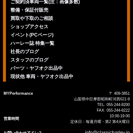
ご契約済車両一覧(注：画像多数)
整備・保証付販売
買取や下取のご相談
ショップアクセス
イベント(PCページ)
ハーレー誌 特集一覧
社長のブログ
スタッフのブログ
パーツ・ヤフオク出品中
現状他 車両・ヤフオク出品中
MYPerformance
〒 409-3851
山梨県中巨摩郡昭和町河西621-9
TEL:
055-244-8200
FAX:
055-244-8222
10:00-19:00
営業時間
定休日：毎週月曜・第2 第4火曜日
info@classicharley.jp
お問い合わせアドレス