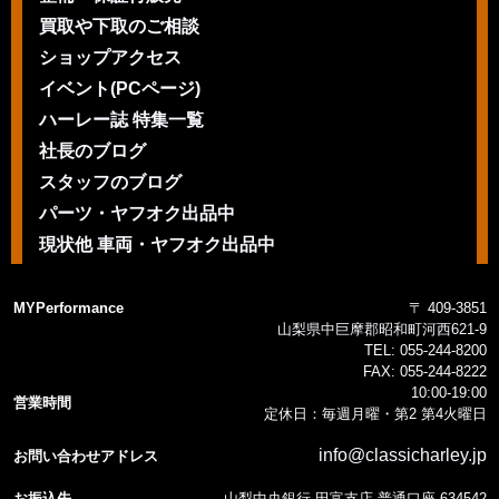
買取や下取のご相談
ショップアクセス
イベント(PCページ)
ハーレー誌 特集一覧
社長のブログ
スタッフのブログ
パーツ・ヤフオク出品中
現状他 車両・ヤフオク出品中
MYPerformance
〒 409-3851
山梨県中巨摩郡昭和町河西621-9
TEL:
055-244-8200
FAX:
055-244-8222
10:00-19:00
営業時間
定休日：毎週月曜・第2 第4火曜日
info@classicharley.jp
お問い合わせアドレス
お振込先
山梨中央銀行 田富支店 普通口座 634542