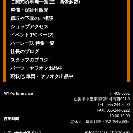
ご契約済車両一覧(注：画像多数)
整備・保証付販売
買取や下取のご相談
ショップアクセス
イベント(PCページ)
ハーレー誌 特集一覧
社長のブログ
スタッフのブログ
パーツ・ヤフオク出品中
現状他 車両・ヤフオク出品中
MYPerformance
〒 409-3851
山梨県中巨摩郡昭和町河西621-9
TEL:
055-244-8200
FAX:
055-244-8222
10:00-19:00
営業時間
定休日：毎週月曜・第2 第4火曜日
info@classicharley.jp
お問い合わせアドレス