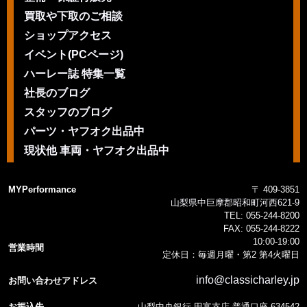
買取や下取のご相談
ショップアクセス
イベント(PCページ)
ハーレー誌 特集一覧
社長のブログ
スタッフのブログ
パーツ・ヤフオク出品中
現状他 車両・ヤフオク出品中
MYPerformance
〒 409-3851
山梨県中巨摩郡昭和町河西621-9
TEL:
055-244-8200
FAX:
055-244-8222
10:00-19:00
営業時間
定休日：毎週月曜・第2 第4火曜日
info@classicharley.jp
お問い合わせアドレス
お振込先
山梨中央銀行 田富支店 普通口座 634542