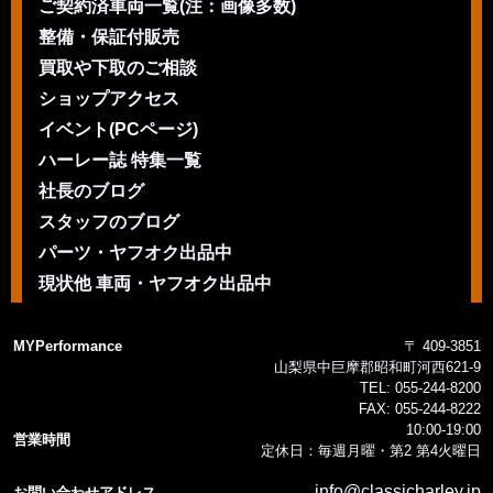
ご契約済車両一覧(注：画像多数)
整備・保証付販売
買取や下取のご相談
ショップアクセス
イベント(PCページ)
ハーレー誌 特集一覧
社長のブログ
スタッフのブログ
パーツ・ヤフオク出品中
現状他 車両・ヤフオク出品中
MYPerformance
〒 409-3851
山梨県中巨摩郡昭和町河西621-9
TEL:
055-244-8200
FAX:
055-244-8222
10:00-19:00
営業時間
定休日：毎週月曜・第2 第4火曜日
info@classicharley.jp
お問い合わせアドレス