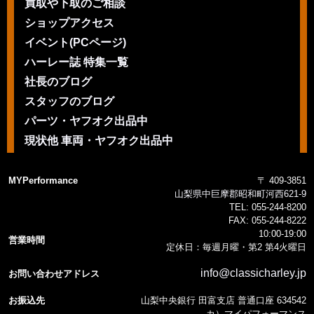
買取や下取のご相談
ショップアクセス
イベント(PCページ)
ハーレー誌 特集一覧
社長のブログ
スタッフのブログ
パーツ・ヤフオク出品中
現状他 車両・ヤフオク出品中
MYPerformance
〒 409-3851
山梨県中巨摩郡昭和町河西621-9
TEL:
055-244-8200
FAX:
055-244-8222
10:00-19:00
営業時間
定休日：毎週月曜・第2 第4火曜日
info@classicharley.jp
お問い合わせアドレス
お振込先
山梨中央銀行 田富支店 普通口座 634542
カ）マイパフォーマンス