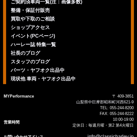
ご契約済車両一覧(注：画像多数)
整備・保証付販売
買取や下取のご相談
ショップアクセス
イベント(PCページ)
ハーレー誌 特集一覧
社長のブログ
スタッフのブログ
パーツ・ヤフオク出品中
現状他 車両・ヤフオク出品中
MYPerformance
〒 409-3851
山梨県中巨摩郡昭和町河西621-9
TEL:
055-244-8200
FAX:
055-244-8222
10:00-19:00
営業時間
定休日：毎週月曜・第2 第4火曜日
info@classicharley.jp
お問い合わせアドレス