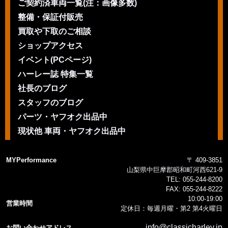
ご契約済車両一覧(注：画像多数)
整備・保証付販売
買取や下取のご相談
ショップアクセス
イベント(PCページ)
ハーレー誌 特集一覧
社長のブログ
スタッフのブログ
パーツ・ヤフオク出品中
現状他 車両・ヤフオク出品中
MYPerformance
〒 409-3851
山梨県中巨摩郡昭和町河西621-9
TEL:
055-244-8200
FAX:
055-244-8222
10:00-19:00
営業時間
定休日：毎週月曜・第2 第4火曜日
info@classicharley.jp
お問い合わせアドレス