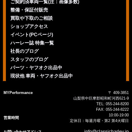
ご契約済車両一覧(注：画像多数)
整備・保証付販売
買取や下取のご相談
ショップアクセス
イベント(PCページ)
ハーレー誌 特集一覧
社長のブログ
スタッフのブログ
パーツ・ヤフオク出品中
現状他 車両・ヤフオク出品中
MYPerformance
〒 409-3851
山梨県中巨摩郡昭和町河西621-9
TEL:
055-244-8200
FAX:
055-244-8222
10:00-19:00
営業時間
定休日：毎週月曜・第2 第4火曜日
info@classicharley.jp
お問い合わせアドレス