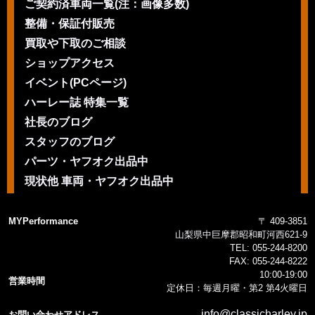
ご契約済車両一覧(注：画像多数)
整備・保証付販売
買取や下取のご相談
ショップアクセス
イベント(PCページ)
ハーレー誌 特集一覧
社長のブログ
スタッフのブログ
パーツ・ヤフオク出品中
現状他 車両・ヤフオク出品中
MYPerformance
〒 409-3851
山梨県中巨摩郡昭和町河西621-9
TEL:
055-244-8200
FAX:
055-244-8222
10:00-19:00
営業時間
定休日：毎週月曜・第2 第4火曜日
info@classicharley.jp
お問い合わせアドレス