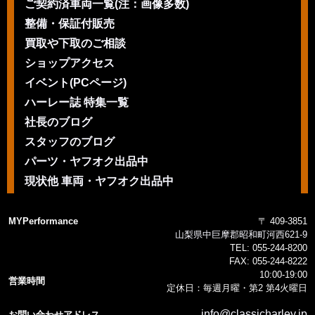
ご契約済車両一覧(注：画像多数)
整備・保証付販売
買取や下取のご相談
ショップアクセス
イベント(PCページ)
ハーレー誌 特集一覧
社長のブログ
スタッフのブログ
パーツ・ヤフオク出品中
現状他 車両・ヤフオク出品中
MYPerformance
〒 409-3851
山梨県中巨摩郡昭和町河西621-9
TEL:
055-244-8200
FAX:
055-244-8222
10:00-19:00
営業時間
定休日：毎週月曜・第2 第4火曜日
info@classicharley.jp
お問い合わせアドレス