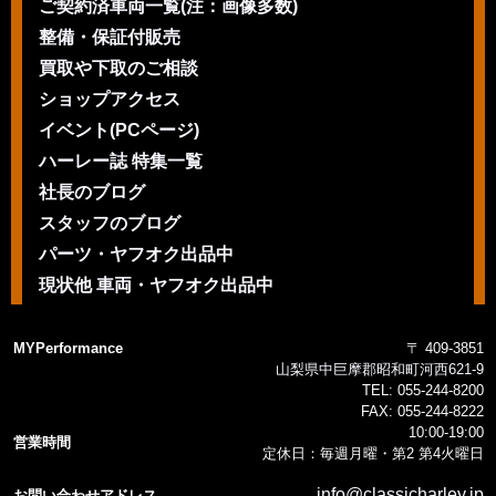
ご契約済車両一覧(注：画像多数)
整備・保証付販売
買取や下取のご相談
ショップアクセス
イベント(PCページ)
ハーレー誌 特集一覧
社長のブログ
スタッフのブログ
パーツ・ヤフオク出品中
現状他 車両・ヤフオク出品中
MYPerformance
〒 409-3851
山梨県中巨摩郡昭和町河西621-9
TEL:
055-244-8200
FAX:
055-244-8222
10:00-19:00
営業時間
定休日：毎週月曜・第2 第4火曜日
info@classicharley.jp
お問い合わせアドレス