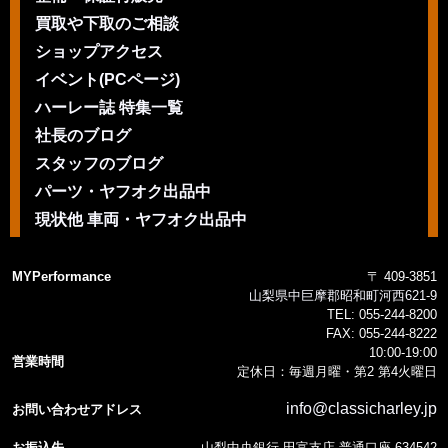
買取や下取のご相談
ショップアクセス
イベント(PCページ)
ハーレー誌 特集一覧
社長のブログ
スタッフのブログ
パーツ・ヤフオク出品中
現状他 車両・ヤフオク出品中
MYPerformance
〒 409-3851
山梨県中巨摩郡昭和町河西621-9
TEL:
055-244-8200
FAX:
055-244-8222
10:00-19:00
営業時間
定休日：毎週月曜・第2 第4火曜日
info@classicharley.jp
お問い合わせアドレス
お振込先
山梨中央銀行 田富支店 普通口座 634542