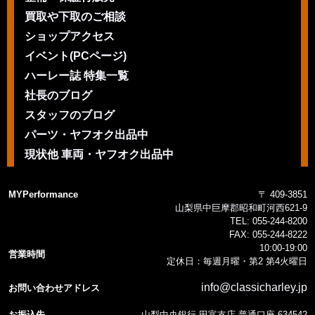
買取や下取のご相談
ショップアクセス
イベント(PCページ)
ハーレー誌 特集一覧
社長のブログ
スタッフのブログ
パーツ・ヤフオク出品中
現状他 車両・ヤフオク出品中
MYPerformance
〒 409-3851
山梨県中巨摩郡昭和町河西621-9
TEL:
055-244-8200
FAX:
055-244-8222
10:00-19:00
営業時間
定休日：毎週月曜・第2 第4火曜日
info@classicharley.jp
お問い合わせアドレス
お振込先
山梨中央銀行 田富支店 普通口座 634542