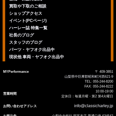
買取や下取のご相談
ショップアクセス
イベント(PCページ)
ハーレー誌 特集一覧
社長のブログ
スタッフのブログ
パーツ・ヤフオク出品中
現状他 車両・ヤフオク出品中
MYPerformance
〒 409-3851
山梨県中巨摩郡昭和町河西621-9
TEL:
055-244-8200
FAX:
055-244-8222
10:00-19:00
営業時間
定休日：毎週月曜・第2 第4火曜日
info@classicharley.jp
お問い合わせアドレス
お振込先
山梨中央銀行 田富支店 普通口座 634542