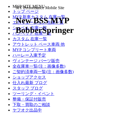
MYP SITE MENU
MY Performance Mobile Site
トップ ページ
MYP 新車カスタム 在庫一覧
New BSS MYP
エボリューション 在庫一覧
BobberSpringer
ショベル 在庫一覧
パンヘッド 在庫一覧
カスタム 在庫一覧
アウトレット ベース車両 他
MYP コンプリート車両
ハーレー入庫予定
ヴィンテージ パーツ販売
全在庫車一覧(注：画像多数)
ご契約済車両一覧(注：画像多数)
ショップアクセス
仕入れ最新 ブログ
スタッフ ブログ
ツーリング・イベント
整備・保証付販売
下取・買取のご相談
ヤフオク出品中