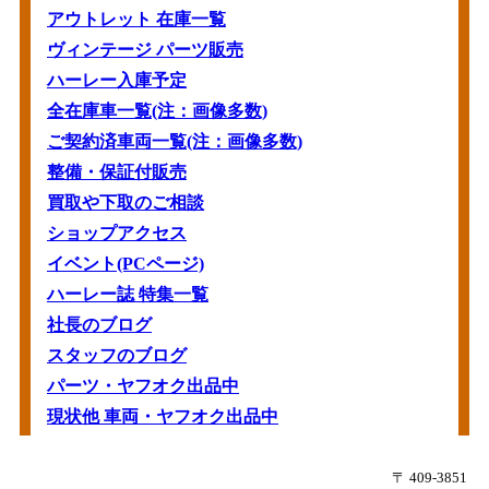
アウトレット 在庫一覧
ヴィンテージ パーツ販売
ハーレー入庫予定
全在庫車一覧(注：画像多数)
ご契約済車両一覧(注：画像多数)
整備・保証付販売
買取や下取のご相談
ショップアクセス
イベント(PCページ)
ハーレー誌 特集一覧
社長のブログ
スタッフのブログ
パーツ・ヤフオク出品中
現状他 車両・ヤフオク出品中
〒 409-3851