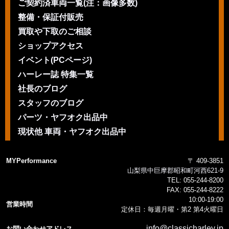
ご契約済車両一覧(注：画像多数)
整備・保証付販売
買取や下取のご相談
ショップアクセス
イベント(PCページ)
ハーレー誌 特集一覧
社長のブログ
スタッフのブログ
パーツ・ヤフオク出品中
現状他 車両・ヤフオク出品中
MYPerformance
〒 409-3851
山梨県中巨摩郡昭和町河西621-9
TEL:
055-244-8200
FAX:
055-244-8222
10:00-19:00
営業時間
定休日：毎週月曜・第2 第4火曜日
info@classicharley.jp
お問い合わせアドレス