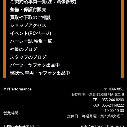
ご契約済車両一覧(注：画像多数)
整備・保証付販売
買取や下取のご相談
ショップアクセス
イベント(PCページ)
ハーレー誌 特集一覧
社長のブログ
スタッフのブログ
パーツ・ヤフオク出品中
現状他 車両・ヤフオク出品中
MYPerformance
〒 409-3851
山梨県中巨摩郡昭和町河西621-9
TEL:
055-244-8200
FAX:
055-244-8222
10:00-19:00
営業時間
定休日：毎週月曜・第2 第4火曜日
info@classicharley.jp
お問い合わせアドレス